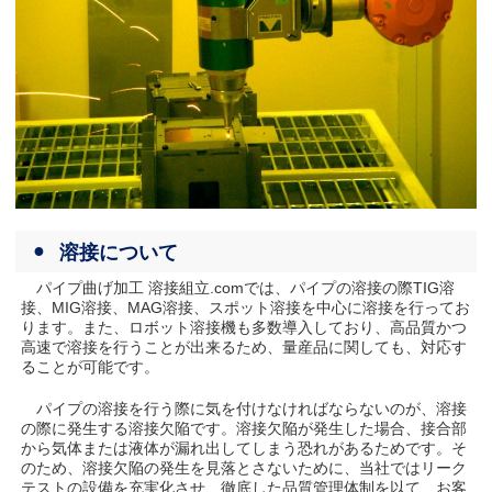
溶接について
パイプ曲げ加工 溶接組立.comでは、パイプの溶接の際TIG溶
接、MIG溶接、MAG溶接、スポット溶接を中心に溶接を行ってお
ります。また、ロボット溶接機も多数導入しており、高品質かつ
高速で溶接を行うことが出来るため、量産品に関しても、対応す
ることが可能です。
パイプの溶接を行う際に気を付けなければならないのが、溶接
の際に発生する溶接欠陥です。溶接欠陥が発生した場合、接合部
から気体または液体が漏れ出してしまう恐れがあるためです。そ
のため、溶接欠陥の発生を見落とさないために、当社ではリーク
テストの設備を充実化させ、徹底した品質管理体制を以て、お客