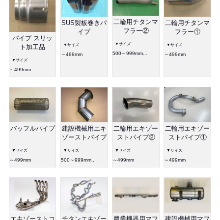
二輪用チタンマ
SUS製板巻きパ
二輪用チタンマ
フラー②
イプ
フラー①
パイプ スリッ
▼サイズ
▼サイズ
▼サイズ
ト加工品
500～999mm...
～499mm
～499mm
▼サイズ
～499mm
二輪用エキゾー
バッフルパイプ
二輪用エキゾー
建設機械用エキ
ストパイプ①
ストパイプ②
ゾーストパイプ
▼サイズ
▼サイズ
▼サイズ
▼サイズ
～499mm
～499mm
～499mm
500～999mm...
農業機器用マフ
チタンエキゾー
建設機械用マフ
エキゾーストコ