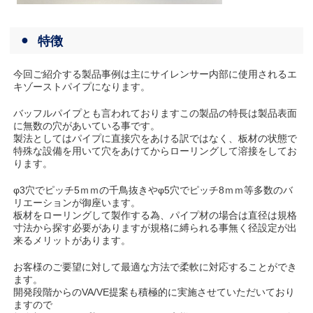
特徴
今回ご紹介する製品事例は主にサイレンサー内部に使用されるエ
キゾーストパイプになります。
バッフルパイプとも言われておりますこの製品の特長は製品表面
に無数の穴があいている事です。
製法としてはパイプに直接穴をあける訳ではなく、板材の状態で
特殊な設備を用いて穴をあけてからローリングして溶接をしてお
ります。
φ3穴でピッチ5ｍｍの千鳥抜きやφ5穴でピッチ8ｍｍ等多数のバ
リエーションが御座います。
板材をローリングして製作する為、パイプ材の場合は直径は規格
寸法から探す必要がありますが規格に縛られる事無く径設定が出
来るメリットがあります。
お客様のご要望に対して最適な方法で柔軟に対応することができ
ます。
開発段階からのVA/VE提案も積極的に実施させていただいており
ますので