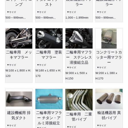
ラー
スト
ラー
ンプ
▼サイズ
▼サイズ
▼サイズ
▼サイズ
1,000～1,999mm
500～999mm...
500～999mm...
500～999mm...
コンクリートカ
二輪車用 メッ
二輪車用 塗装
二輪車用マフラ
ッター用マフラ
キマフラー
マフラー
ー ステンレス
ー
溶接組立品
▼サイズ
▼サイズ
▼サイズ
▼サイズ
W:100 x L:800 x H:
W:160 x L:650 x H:
W:200 x L:380 x
W:300 x L:500 x
120
170
H:170
H:150
建設機械用 排
二輪車用マフラ
輸送機器用 異
二輪車用 二重
気ダクト
ー チタン・ア
径パイプ
管パイプ
ルミ溶接組立
▼サイズ
▼サイズ
▼サイズ