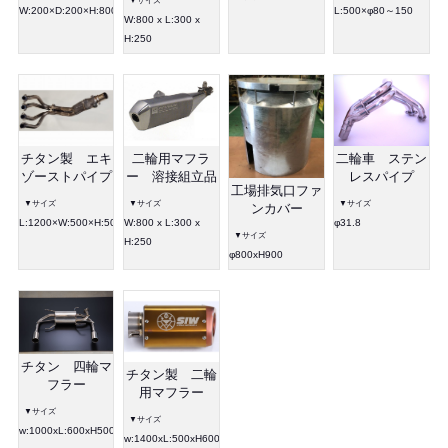
▼サイズ
W:200×D:200×H:800
L:500×φ80～150
W:800 x L:300 x
H:250
チタン製 エキ
二輪車 ステン
二輪用マフラ
ゾーストパイプ
レスパイプ
ー 溶接組立品
工場排気口ファ
▼サイズ
▼サイズ
▼サイズ
ンカバー
L:1200×W:500×H:500
φ31.8
W:800 x L:300 x
▼サイズ
H:250
φ800xH900
チタン 四輪マ
チタン製 二輪
フラー
用マフラー
▼サイズ
▼サイズ
w:1000xL:600xH500
w:1400xL:500xH600