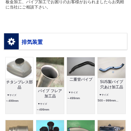
板金加工、パイプ加工でお困りのお客様がおられましたらお気軽
に当社にご相談下さい。
排気装置
二重管パイプ
SUS製パイプ
チタンプレス部
穴あけ加工品
品
パイプ フレア
▼サイズ
▼サイズ
▼サイズ
加工品
～499mm
500～999mm...
～499mm
▼サイズ
～499mm