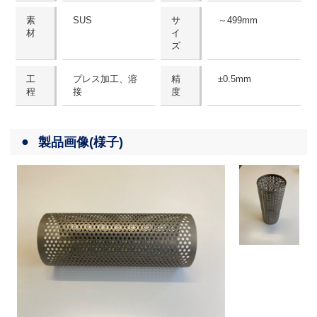
素
SUS
サ
～499mm
材
イ
ズ
工
プレス加工、溶
精
±0.5mm
程
接
度
製品画像(様子)